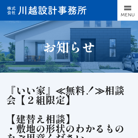
MENU
お知らせ
『いい家』≪無料！≫相談
会【２組限定】
【建替え相談】
・敷地の形状のわかるもの
をご用意ください