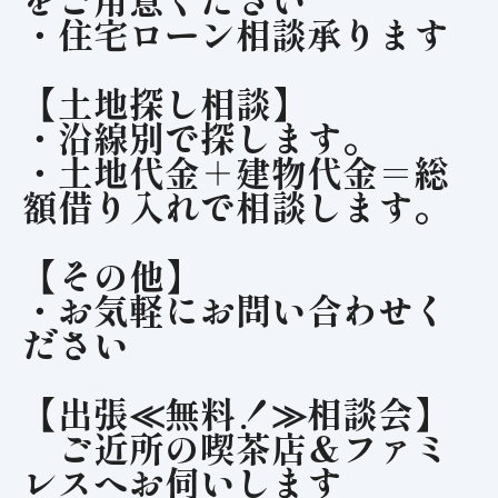
・住宅ローン相談承ります
【土地探し相談】
・沿線別で探します。
・土地代金＋建物代金＝総
額借り入れで相談します。
【その他】
・お気軽にお問い合わせく
ださい
【出張≪無料！≫相談会】
ご近所の喫茶店＆ファミ
レスへお伺いします